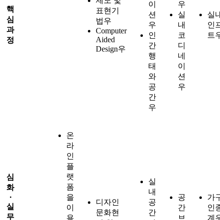
제도 및
이
우
핵
표현기
션
실
실
심
법
우
우
내
인
과
Computer
인
코
트
Aided
정
간
디
Design
우
행
네
태
이
와
션
공
우
간
우
온
라
인
플
랫
심
실
폼
화
내
·
을
공
가
디자인
공
실
이
간
인
문화현
간
무
용
브
계