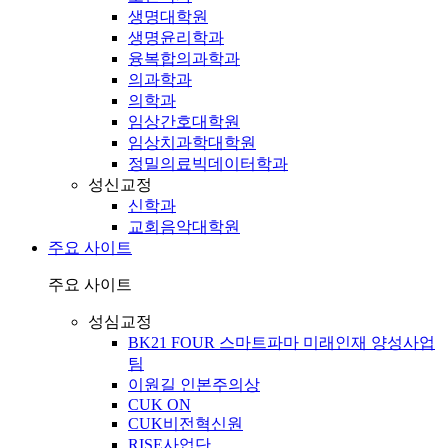
생명대학원
생명윤리학과
융복합의과학과
의과학과
의학과
임상간호대학원
임상치과학대학원
정밀의료빅데이터학과
성신교정
신학과
교회음악대학원
주요 사이트
주요 사이트
성심교정
BK21 FOUR 스마트파마 미래인재 양성사업
팀
이원길 인본주의상
CUK ON
CUK비전혁신원
RISE사업단