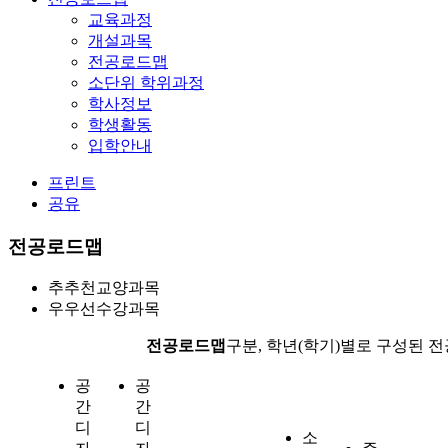
교육과정
개설과목
전공로드맵
소단위 학위과정
학사정보
학생활동
입학안내
프린트
공유
전공로드맵
추
추천교양과목
우
우선수강과목
전공로드맵
구분, 학년(학기)별로 구성된 
공
공
간
간
디
디
소