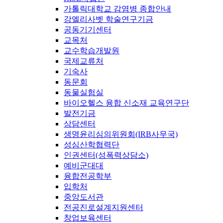
가톨릭대학교 감염병 종합안내
강엘리사벳 학술연구기금
공동기기센터
교목처
교수학습개발원
국제교류처
기숙사
동문회
동물실험실
바이오헬스 융합 신소재 교육연구단
발전기금
상담센터
생명윤리심의위원회(IRB사무국)
성심산학협력단
인권센터(성폭력상담소)
예비군대대
융합전공학부
입학처
중앙도서관
전공진로설계지원센터
창업보육센터