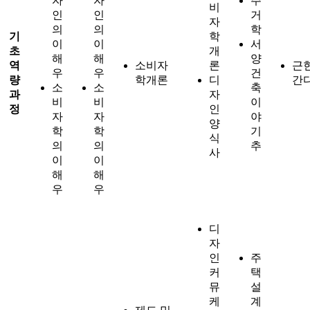
자
자
주
비
인
인
거
자
의
의
학
기
학
이
이
서
초
개
해
해
양
역
소비자
론
근
우
우
건
량
학개론
디
간
소
소
축
과
자
비
비
이
정
인
자
자
야
양
학
학
기
식
의
의
추
사
이
이
해
해
우
우
디
자
인
주
커
택
뮤
설
케
계