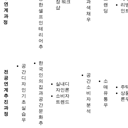
장 워크
과
연
한
랜
리
샵
색
계
셀
딩
인
채
과
프
우
정
인
테
리
어
추
한
공
국
전
간
인
공
공
디
의
간
소
연
자
실내디
집
소
매
주
계
인
자인론
과
비
유
상
추
기
소비자
공
자
통
론
진
초
트렌드
간
분
우
과
실
문
석
정
습
화
우
추