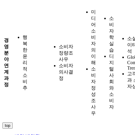
미
디
소
어
비
소
자
행
비
학
소
경
복
자
실
이터
영
소비자
한
의
습
석
분
정량조
윤
이
디
Glo
야
사
우
리
해
지
Con
연
소비자
Tre
적
소
털
계
의사결
고
소
비
사
과
정
과 
비
자
회
정
자
추
정
와
성
소
조
비
사
자
우
top