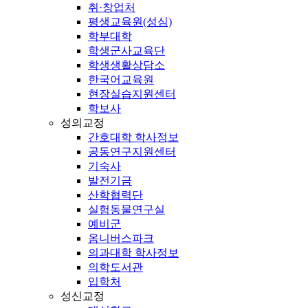
취·창업처
평생교육원(성심)
학부대학
학생군사교육단
학생생활상담소
한국어교육원
현장실습지원센터
학보사
성의교정
간호대학 학사정보
공동연구지원센터
기숙사
발전기금
산학협력단
실험동물연구실
예비군
옴니버스파크
의과대학 학사정보
의학도서관
입학처
성신교정