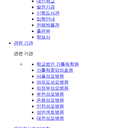
대신학교
발전기금
신학도서관
입학안내
전례박물관
출판부
학보사
관련 기관
관련 기관
학교법인 가톨릭학원
가톨릭중앙의료원
서울성모병원
여의도성모병원
의정부성모병원
부천성모병원
은평성모병원
인천성모병원
성빈센트병원
대전성모병원