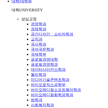
대학/대학원
대학
UNIVERSITY
성심교정
경영학과
경제학과
공간디자인ㆍ소비자학과
교직과
국사학과
국어국문학과
국제학부
글로벌경영대학
글로벌경영학과
데이터사이언스학과
물리학과
미디어기술콘텐츠학과
바이오로직스공학부
바이오메디컬소프트웨어학과
바이오메디컬화학공학과
법학과
사회복지학과