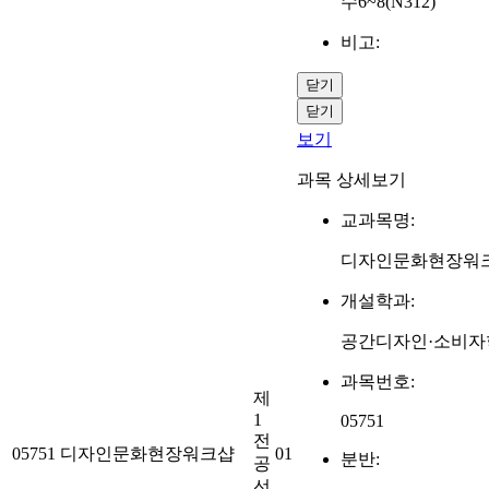
수6~8(N312)
비고:
닫기
닫기
보기
과목 상세보기
교과목명:
디자인문화현장워
개설학과:
공간디자인·소비자
과목번호:
제
1
05751
전
05751
디자인문화현장워크샵
01
분반:
공
선