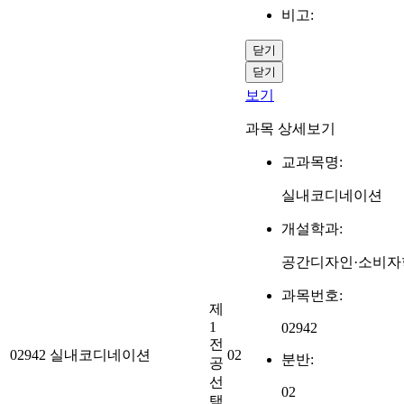
비고:
닫기
닫기
보기
과목 상세보기
교과목명:
실내코디네이션
개설학과:
공간디자인·소비자
과목번호:
제
1
02942
전
02942
실내코디네이션
02
분반:
공
선
02
택