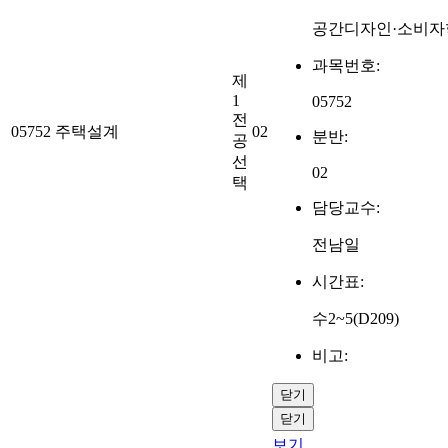
공간디자인·소비자
과목번호:
제
1
05752
전
05752
주택설계
02
분반:
공
선
02
택
담당교수:
전남일
시간표:
수2~5(D209)
비고:
닫기
닫기
보기