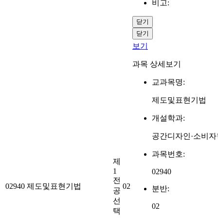
비고:
닫기
닫기
보기
과목 상세보기
교과목명:
제도및표현기법
개설학과:
공간디자인·소비자
과목번호:
제
1
02940
전
02940
제도및표현기법
02
분반:
공
선
02
택