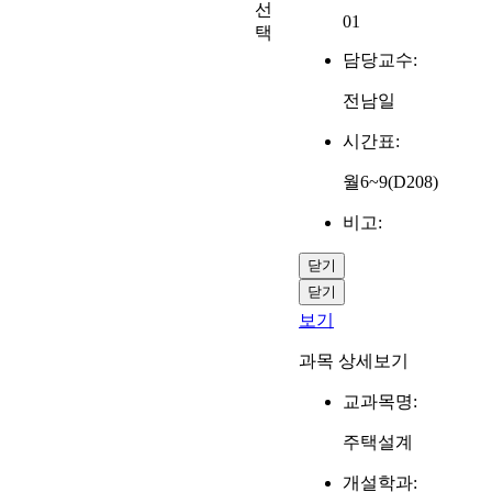
선
01
택
담당교수:
전남일
시간표:
월6~9(D208)
비고:
닫기
닫기
보기
과목 상세보기
교과목명:
주택설계
개설학과: