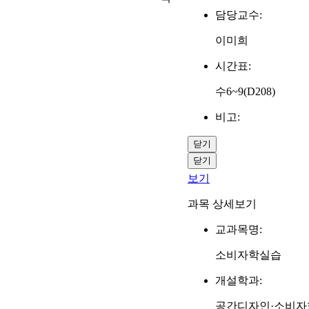
담당교수:
이미희
시간표:
수6~9(D208)
비고:
닫기
닫기
보기
과목 상세보기
교과목명:
소비자학실습
개설학과:
공간디자인·소비자