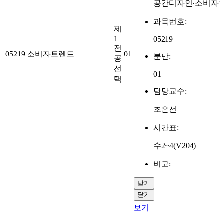
공간디자인·소비자
과목번호:
제
1
05219
전
05219
소비자트렌드
01
분반:
공
선
01
택
담당교수:
조은선
시간표:
수2~4(V204)
비고:
닫기
닫기
보기