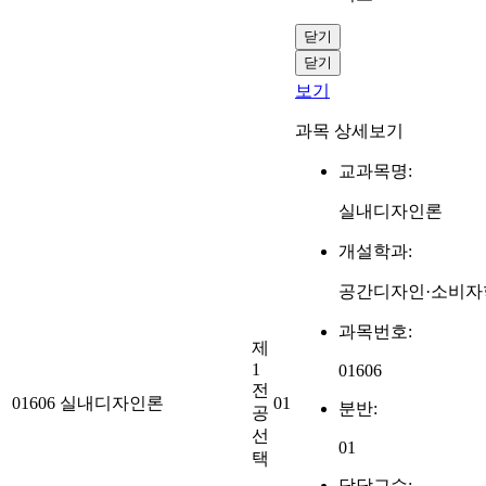
닫기
닫기
보기
과목 상세보기
교과목명:
실내디자인론
개설학과:
공간디자인·소비자
과목번호:
제
1
01606
전
01606
실내디자인론
01
분반:
공
선
01
택
담당교수: