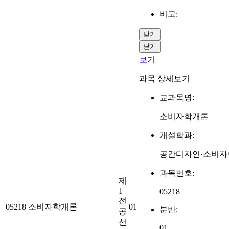
비고:
닫기
닫기
보기
과목 상세보기
교과목명:
소비자학개론
개설학과:
공간디자인·소비자
과목번호:
제
1
05218
전
05218
소비자학개론
01
분반:
공
선
01