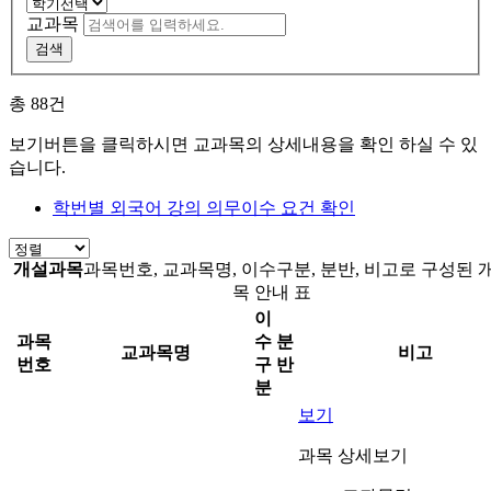
교과목
검색
총
88
건
보기버튼을 클릭하시면 교과목의 상세내용을 확인 하실 수 있
습니다.
학번별 외국어 강의 의무이수 요건 확인
개설과목
과목번호, 교과목명, 이수구분, 분반, 비고로 구성된 
목 안내 표
이
과목
수
분
교과목명
비고
번호
구
반
분
보기
과목 상세보기