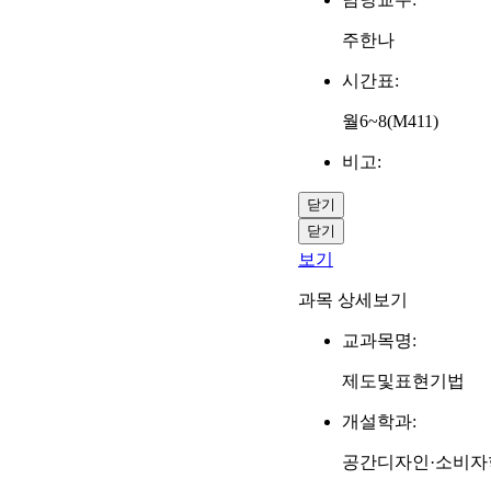
주한나
시간표:
월6~8(M411)
비고:
닫기
닫기
보기
과목 상세보기
교과목명:
제도및표현기법
개설학과:
공간디자인·소비자