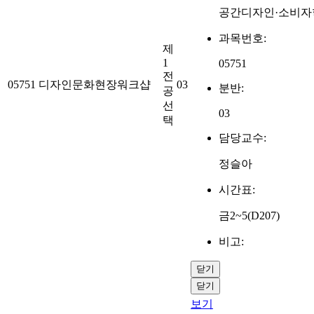
공간디자인·소비자
과목번호:
제
1
05751
전
05751
디자인문화현장워크샵
03
분반:
공
선
03
택
담당교수:
정슬아
시간표:
금2~5(D207)
비고:
닫기
닫기
보기