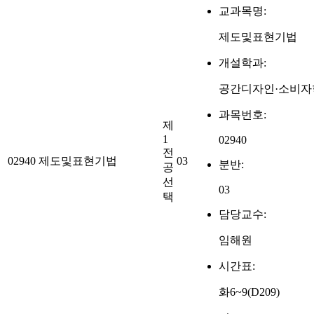
교과목명:
제도및표현기법
개설학과:
공간디자인·소비자
과목번호:
제
1
02940
전
02940
제도및표현기법
03
분반:
공
선
03
택
담당교수:
임해원
시간표:
화6~9(D209)