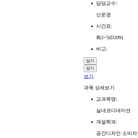
담당교수:
신운경
시간표:
화2~5(D209)
비고:
닫기
닫기
보기
과목 상세보기
교과목명:
실내코디네이션
개설학과:
공간디자인·소비자