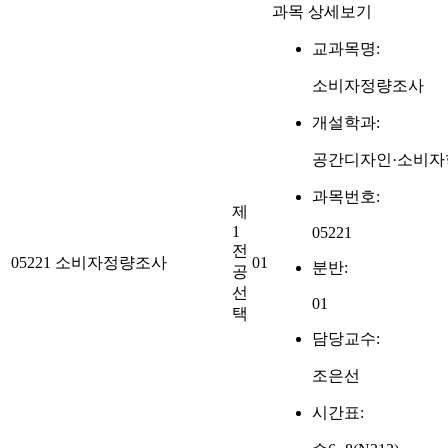
과목 상세보기
교과목명:
소비자정량조사
개설학과:
공간디자인·소비자
과목번호:
제
1
05221
전
05221
소비자정량조사
01
분반:
공
선
01
택
담당교수:
조은선
시간표: