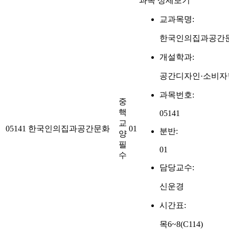
과목 상세보기
교과목명:
한국인의집과공간
개설학과:
공간디자인·소비자
과목번호:
중
핵
05141
교
05141
한국인의집과공간문화
01
분반:
양
필
01
수
담당교수:
신운경
시간표:
목6~8(C114)