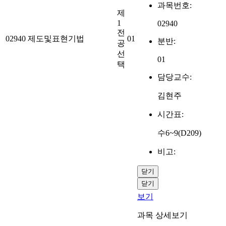
과목번호:
제
1
02940
전
02940
제도및표현기법
01
분반:
공
선
01
택
담당교수:
김현주
시간표:
수6~9(D209)
비고:
닫기
닫기
보기
과목 상세보기