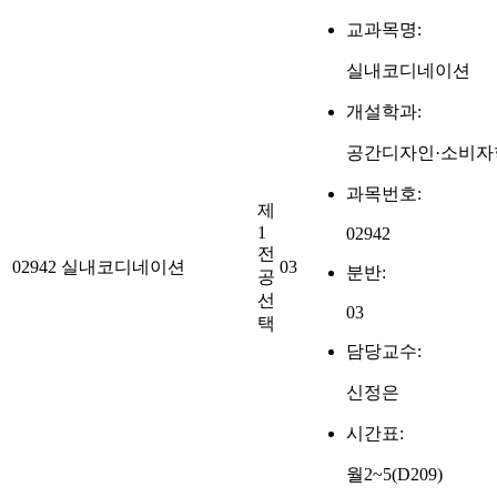
교과목명:
실내코디네이션
개설학과:
공간디자인·소비자
과목번호:
제
1
02942
전
02942
실내코디네이션
03
분반:
공
선
03
택
담당교수:
신정은
시간표:
월2~5(D209)