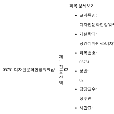
과목 상세보기
교과목명:
디자인문화현장워
개설학과:
공간디자인·소비자
과목번호:
제
1
05751
전
05751
디자인문화현장워크샵
02
분반:
공
선
02
택
담당교수:
정수연
시간표: