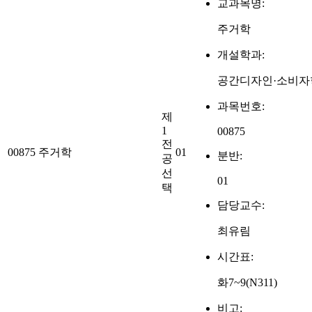
교과목명:
주거학
개설학과:
공간디자인·소비자
과목번호:
제
1
00875
전
00875
주거학
01
분반:
공
선
01
택
담당교수:
최유림
시간표:
화7~9(N311)
비고: