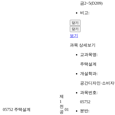
금2~5(D209)
비고:
닫기
닫기
보기
과목 상세보기
교과목명:
주택설계
개설학과:
공간디자인·소비자
과목번호:
제
1
05752
전
05752
주택설계
01
분반:
공