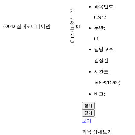
과목번호:
제
1
02942
전
02942
실내코디네이션
01
분반:
공
선
01
택
담당교수:
김정진
시간표:
목6~9(D209)
비고:
닫기
닫기
보기
과목 상세보기