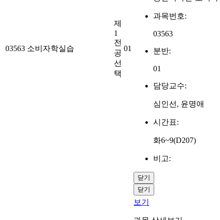
과목번호:
제
1
03563
전
03563
소비자학실습
01
분반:
공
선
01
택
담당교수:
심인선, 윤명애
시간표:
화6~9(D207)
비고:
닫기
닫기
보기