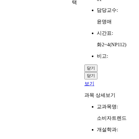
택
담당교수:
윤명애
시간표:
화2~4(NP112)
비고:
닫기
닫기
보기
과목 상세보기
교과목명:
소비자트렌드
개설학과: