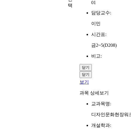
01
택
담당교수:
이민
시간표:
금2~5(D208)
비고:
닫기
닫기
보기
과목 상세보기
교과목명:
디자인문화현장워
개설학과: