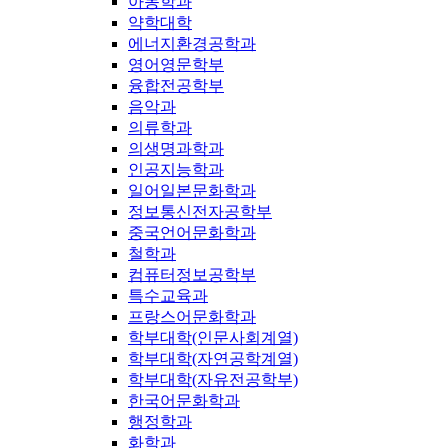
아동학과
약학대학
에너지환경공학과
영어영문학부
융합전공학부
음악과
의류학과
의생명과학과
인공지능학과
일어일본문화학과
정보통신전자공학부
중국언어문화학과
철학과
컴퓨터정보공학부
특수교육과
프랑스어문화학과
학부대학(인문사회계열)
학부대학(자연공학계열)
학부대학(자유전공학부)
한국어문화학과
행정학과
화학과