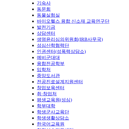
기숙사
동문회
동물실험실
바이오헬스 융합 신소재 교육연구단
발전기금
상담센터
생명윤리심의위원회(IRB사무국)
성심산학협력단
인권센터(성폭력상담소)
예비군대대
융합전공학부
입학처
중앙도서관
전공진로설계지원센터
창업보육센터
취·창업처
평생교육원(성심)
학부대학
학생군사교육단
학생생활상담소
한국어교육원