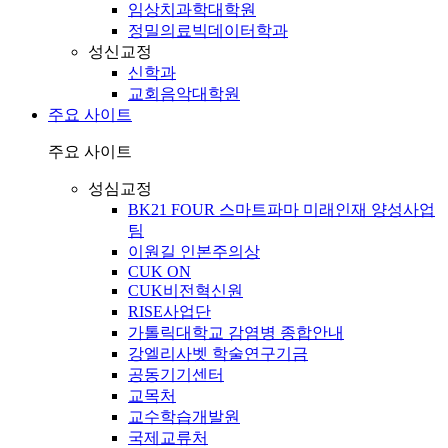
임상치과학대학원
정밀의료빅데이터학과
성신교정
신학과
교회음악대학원
주요 사이트
주요 사이트
성심교정
BK21 FOUR 스마트파마 미래인재 양성사업
팀
이원길 인본주의상
CUK ON
CUK비전혁신원
RISE사업단
가톨릭대학교 감염병 종합안내
강엘리사벳 학술연구기금
공동기기센터
교목처
교수학습개발원
국제교류처