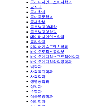
공간디자인ㆍ소비자학과
교직과
국사학과
국어국문학과
국제학부
글로벌경영대학
글로벌경영학과
데이터사이언스학과
물리학과
미디어기술콘텐츠학과
바이오로직스공학부
바이오메디컬소프트웨어학과
바이오메디컬화학공학과
법학과
사회복지학과
사회학과
생명공학과
성악과
수학과
식품영양학과
심리학과