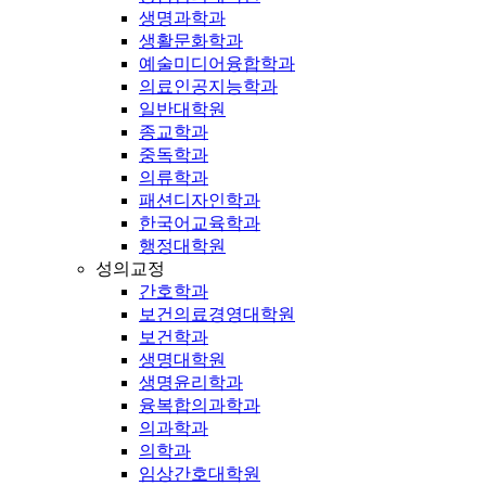
생명과학과
생활문화학과
예술미디어융합학과
의료인공지능학과
일반대학원
종교학과
중독학과
의류학과
패션디자인학과
한국어교육학과
행정대학원
성의교정
간호학과
보건의료경영대학원
보건학과
생명대학원
생명윤리학과
융복합의과학과
의과학과
의학과
임상간호대학원