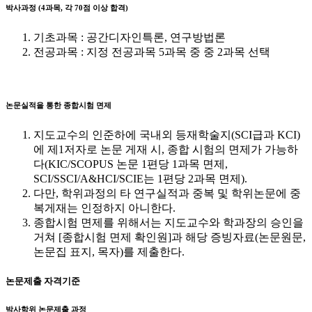
박사과정 (4과목, 각 70점 이상 합격)
기초과목 : 공간디자인특론, 연구방법론
전공과목 : 지정 전공과목 5과목 중 중 2과목 선택
논문실적을 통한 종합시험 면제
지도교수의 인준하에 국내외 등재학술지(SCI급과 KCI)
에 제1저자로 논문 게재 시, 종합 시험의 면제가 가능하
다(KIC/SCOPUS 논문 1편당 1과목 면제,
SCI/SSCI/A&HCI/SCIE는 1편당 2과목 면제).
다만, 학위과정의 타 연구실적과 중복 및 학위논문에 중
복게재는 인정하지 아니한다.
종합시험 면제를 위해서는 지도교수와 학과장의 승인을
거쳐 [종합시험 면제 확인원]과 해당 증빙자료(논문원문,
논문집 표지, 목자)를 제출한다.
논문제출 자격기준
박사학위 논문제출 과정