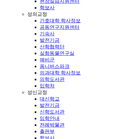
현장실습지원센터
학보사
성의교정
간호대학 학사정보
공동연구지원센터
기숙사
발전기금
산학협력단
실험동물연구실
예비군
옴니버스파크
의과대학 학사정보
의학도서관
입학처
성신교정
대신학교
발전기금
신학도서관
입학안내
전례박물관
출판부
학보사