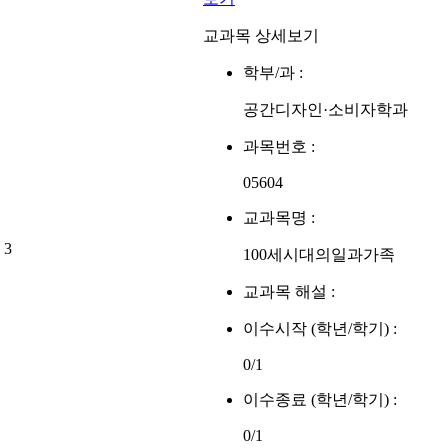
교과목 상세보기
학부/과 :
공간디자인·소비자학과
과목번호 :
05604
교과목명 :
3
100세시대의일과가족
교과목 해설 :
이수시작 (학년/학기) :
0/1
이수종료 (학년/학기) :
0/1