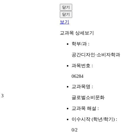
닫기
닫기
보기
교과목 상세보기
학부/과 :
공간디자인·소비자학과
과목번호 :
06284
교과목명 :
3
글로벌소비문화
교과목 해설 :
이수시작 (학년/학기) :
0/2