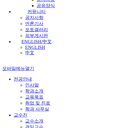
공유양식
커뮤니티
공지사항
언론기사
포토갤러리
외부게시판
ENGLISH/中文
ENGLISH
中文
모바일메뉴열기
전공안내
인사말
학과소개
교육목표
취업 및 진로
학과 사무실
교수진
교수소개
겸임교수