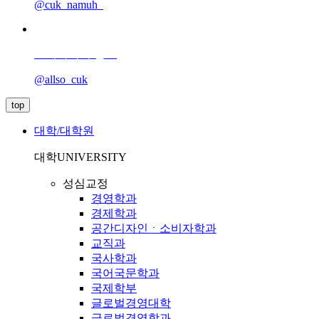
@cuk_namuh_
소비자학회 올쏘
@allso_cuk
top
대학/대학원
대학
UNIVERSITY
성심교정
경영학과
경제학과
공간디자인ㆍ소비자학과
교직과
국사학과
국어국문학과
국제학부
글로벌경영대학
글로벌경영학과