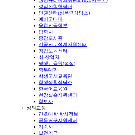
생명윤리심의위원회(IRB사무국)
성심산학협력단
인권센터(성폭력상담소)
예비군대대
융합전공학부
입학처
중앙도서관
전공진로설계지원센터
창업보육센터
취·창업처
평생교육원(성심)
학부대학
학생군사교육단
학생생활상담소
한국어교육원
현장실습지원센터
학보사
성의교정
간호대학 학사정보
공동연구지원센터
기숙사
발전기금