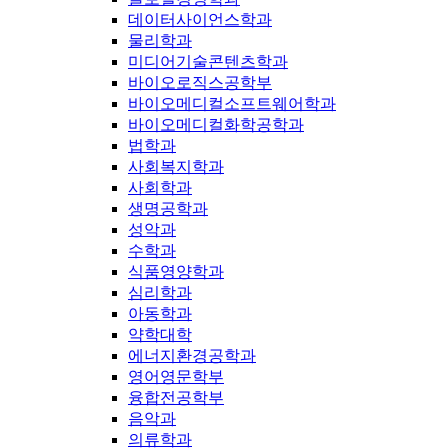
데이터사이언스학과
물리학과
미디어기술콘텐츠학과
바이오로직스공학부
바이오메디컬소프트웨어학과
바이오메디컬화학공학과
법학과
사회복지학과
사회학과
생명공학과
성악과
수학과
식품영양학과
심리학과
아동학과
약학대학
에너지환경공학과
영어영문학부
융합전공학부
음악과
의류학과