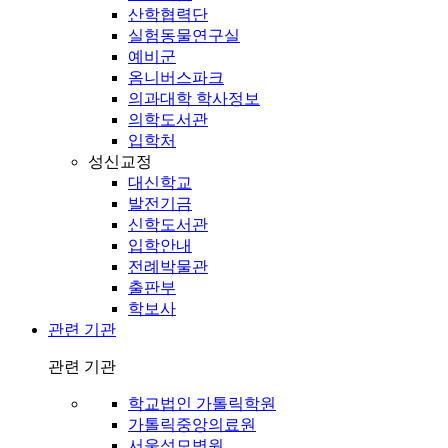
산학협력단
실험동물연구실
예비군
옴니버스파크
의과대학 학사정보
의학도서관
입학처
성신교정
대신학교
발전기금
신학도서관
입학안내
전례박물관
출판부
학보사
관련 기관
관련 기관
학교법인 가톨릭학원
가톨릭중앙의료원
서울성모병원