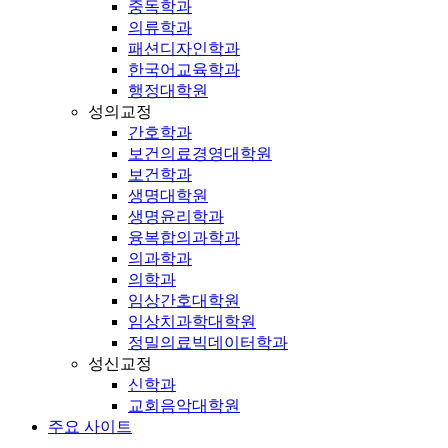
중독학과
의류학과
패션디자인학과
한국어교육학과
행정대학원
성의교정
간호학과
보건의료경영대학원
보건학과
생명대학원
생명윤리학과
융복합의과학과
의과학과
의학과
임상간호대학원
임상치과학대학원
정밀의료빅데이터학과
성신교정
신학과
교회음악대학원
주요 사이트