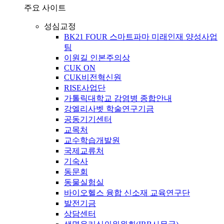
주요 사이트
성심교정
BK21 FOUR 스마트파마 미래인재 양성사업
팀
이원길 인본주의상
CUK ON
CUK비전혁신원
RISE사업단
가톨릭대학교 감염병 종합안내
강엘리사벳 학술연구기금
공동기기센터
교목처
교수학습개발원
국제교류처
기숙사
동문회
동물실험실
바이오헬스 융합 신소재 교육연구단
발전기금
상담센터